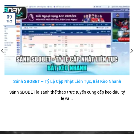
năng này lên. Một số thiết bị Android mới (Android 8.0 trở
lên) sẽ hiện thông báo trực tiếp khi mở file APK, cho phép
09
cấp quyền tại chỗ mà không cần vào Cài đặt trước.
Th2
Bước 3: Tải file APK và cài đặt
Nhấn vào nút tải xuống trên trang 8Day, chờ file APK hoàn
tất tải về (dung lượng thường từ 50MB đến 80MB), sau đó
nhấn
Cài đặt
để bắt đầu quá trình cài app vào thiết bị.
Bước 4: Mở app và đăng nhập
Sảnh SBOBET – Tỷ Lệ Cập Nhật Liên Tục, Bắt Kèo Nhanh
Sau khi cài đặt hoàn tất, mở ứng dụng 8Day, đăng nhập
Sảnh SBOBET là sảnh thể thao trực tuyến cung cấp kèo đấu, tỷ
bằng tài khoản có sẵn hoặc nhấn
Đăng ký
để tạo tài khoản
lệ và...
mới và nhận thưởng chào mừng.
Lưu ý quan trọng:
App 8Day yêu cầu Android 5.0 trở lên.
Dung lượng trống cần có tối thiểu 150MB để đảm bảo ứng
dụng hoạt động ổn định.