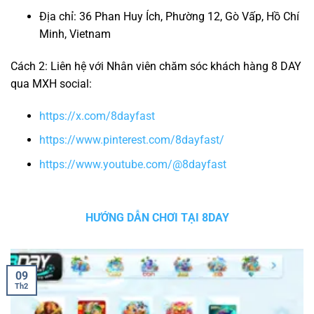
Slot game:
Hàng nghìn tựa slot từ các nhà phát hành
Địa chỉ: 36 Phan Huy Ích, Phường 12, Gò Vấp, Hồ Chí
lớn như Pragmatic Play, Evolution Gaming
Minh, Vietnam
Xổ số và keno:
Các hình thức xổ số phong phú cập
Cách 2: Liên hệ với Nhân viên chăm sóc khách hàng 8 DAY
nhật liên tục trong ngày
qua MXH social:
Game bài trực tuyến:
Tài xỉu, poker, xóc đĩa và nhiều
tựa game bài phổ biến tại Việt Nam
https://x.com/8dayfast
https://www.pinterest.com/8dayfast/
Hơn nữa
, 8Day liên tục hợp tác với các nhà phát hành game
hàng đầu thế giới như Evolution, Pragmatic Play và
https://www.youtube.com/@8dayfast
Playtech, đảm bảo người chơi luôn được trải nghiệm sản
phẩm chất lượng cao với giao diện mượt mà và công bằng
tuyệt đối.
HƯỚNG DẪN CHƠI TẠI 8DAY
Đăng ký
8 Day
cực đơn giản
Để đăng ký tài khoản 8Day, bạn chỉ cần có 1 số điện thoại
09
chính chủ, 1 email và 1 tài khoản ngân hàng chính chủ là
Th2
có thể bắt đầu ngay.