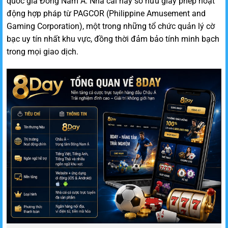
quốc gia Đông Nam Á. Nhà cái này sở hữu giấy phép hoạt
động hợp pháp từ PAGCOR (Philippine Amusement and
Gaming Corporation), một trong những tổ chức quản lý cờ
bạc uy tín nhất khu vực, đồng thời đảm bảo tính minh bạch
trong mọi giao dịch.