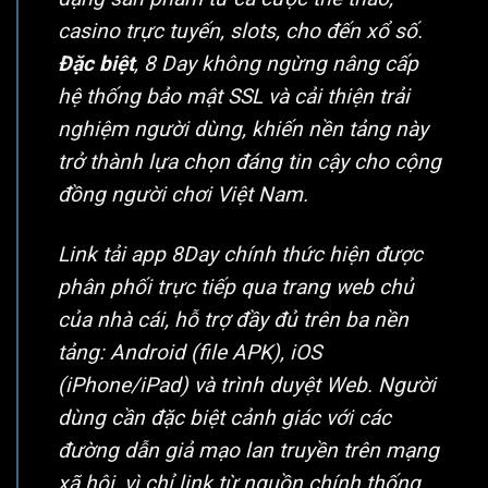
casino trực tuyến, slots, cho đến xổ số.
Đặc biệt
, 8 Day không ngừng nâng cấp
hệ thống bảo mật SSL và cải thiện trải
nghiệm người dùng, khiến nền tảng này
trở thành lựa chọn đáng tin cậy cho cộng
đồng người chơi Việt Nam.
Link tải app 8Day chính thức hiện được
phân phối trực tiếp qua trang web chủ
của nhà cái, hỗ trợ đầy đủ trên ba nền
tảng: Android (file APK), iOS
(iPhone/iPad) và trình duyệt Web. Người
dùng cần đặc biệt cảnh giác với các
đường dẫn giả mạo lan truyền trên mạng
xã hội, vì chỉ link từ nguồn chính thống